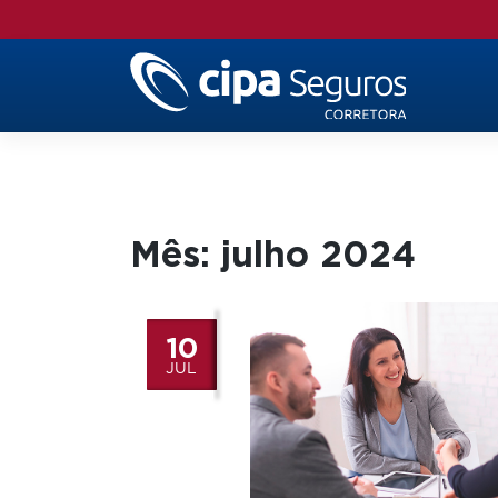
Skip
to
content
Mês:
julho 2024
10
JUL