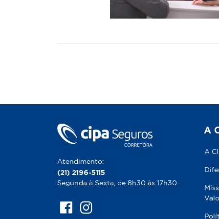
A 
A C
Atendimento:
Dife
(21) 2196-5115
Segunda à Sexta, de 8h30 às 17h30
Miss
Valo
Polí