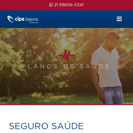
Skip
21 99656-5341
to
content
PLANOS DE SAÚDE
SEGURO SAÚDE