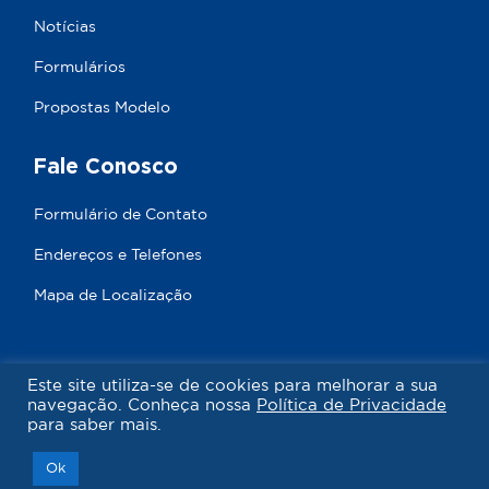
Notícias
Formulários
Propostas Modelo
Fale Conosco
Formulário de Contato
Endereços e Telefones
Mapa de Localização
Este site utiliza-se de cookies para melhorar a sua
© 2026
CIPA Corretora
- Todos os Direitos
navegação. Conheça nossa
Política de Privacidade
para saber mais.
Reservados
Desenvolvimento:
Ok