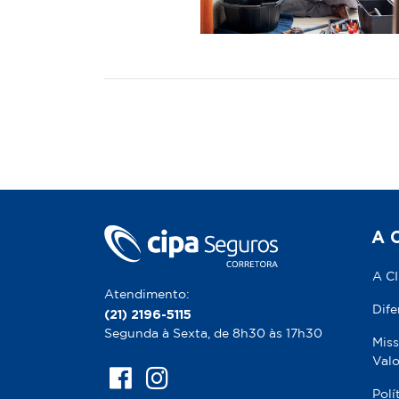
A 
A C
Atendimento:
Dife
(21) 2196-5115
Segunda à Sexta, de 8h30 às 17h30
Miss
Valo
Polí