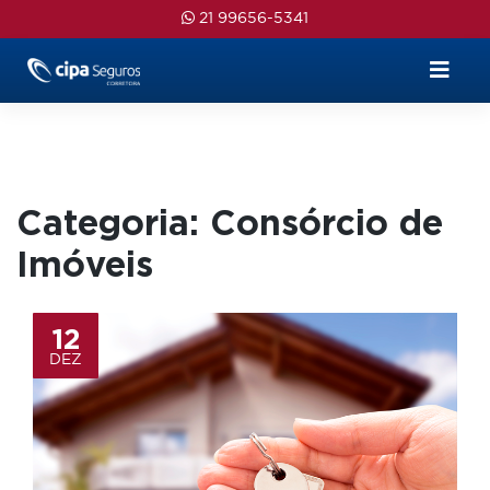
Skip
21 99656-5341
to
content
Categoria:
Consórcio de
Imóveis
12
DEZ